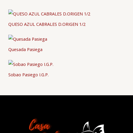
QUESO AZUL CABRALES D.ORIGEN 1/2
Quesada Pasiega
Sobao Pasiego I.G.P.