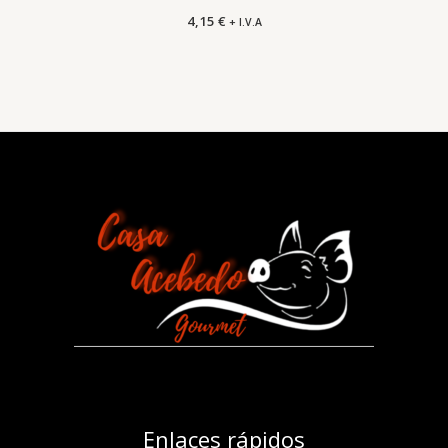
4,15
€
+ I.V.A
Enlaces rápidos