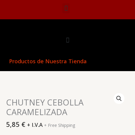
Ir
Menu
al
contenido
Menu
Productos de Nuestra Tienda
CHUTNEY
CEBOLLA
CHUTNEY CEBOLLA
CARAMELIZADA
CARAMELIZADA
quantity
5,85
€
+ I.V.A
+ Free Shipping