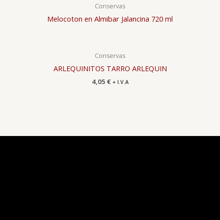
Conservas
Melocoton en Almibar Jalancina 720 ml
Conservas
ARLEQUINITOS TARRO ARLEQUIN
4,05
€
+ I.V.A