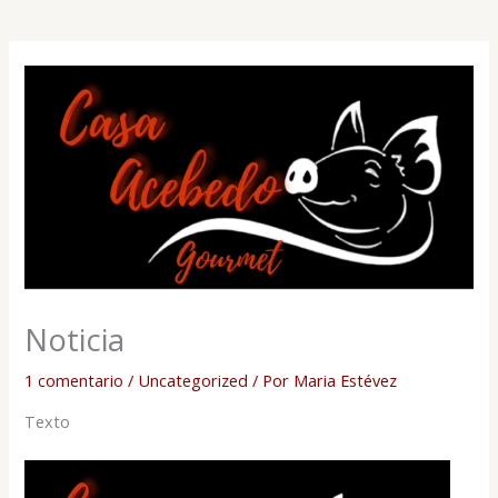
Noticia
1 comentario
/
Uncategorized
/ Por
Maria Estévez
Texto